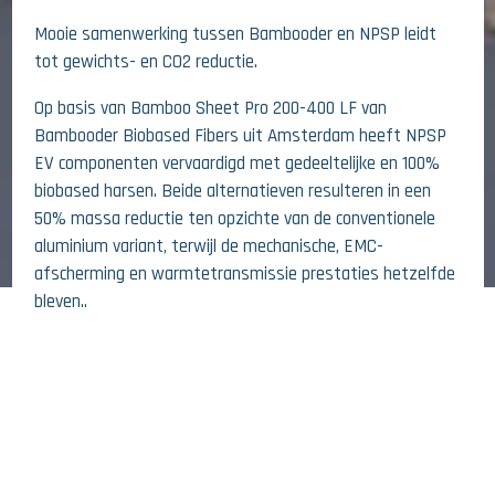
Mooie samenwerking tussen Bambooder en NPSP leidt
tot gewichts- en CO2 reductie.
Op basis van Bamboo Sheet Pro 200-400 LF van
Bambooder Biobased Fibers uit Amsterdam heeft NPSP
EV componenten vervaardigd met gedeeltelijke en 100%
biobased harsen. Beide alternatieven resulteren in een
50% massa reductie ten opzichte van de conventionele
aluminium variant, terwijl de mechanische, EMC-
afscherming en warmtetransmissie prestaties hetzelfde
bleven..
26 JUNI 2026
The CO2 footprint is aanzienlijk beter. Aan de ene kant
door het lichtere gewicht in de gebruiksfase, aan de
STERK WARMTEREFLECTERENDE GEVEL
andere kant door de CO2 opslag door de vezels en harsen
GEEFT INTRIGEREND PATROON
in de maakfase:
De 100% bio-based version heeft zelfs een negatieve CO2
footprint van -2 kg CO₂ per kilogram product