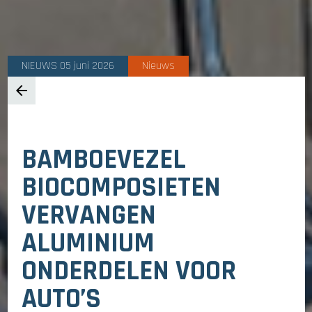
NIEUWS 05 juni 2026
Nieuws
arrow_back
BAMBOEVEZEL
BIOCOMPOSIETEN
VERVANGEN
ALUMINIUM
ONDERDELEN VOOR
AUTO’S