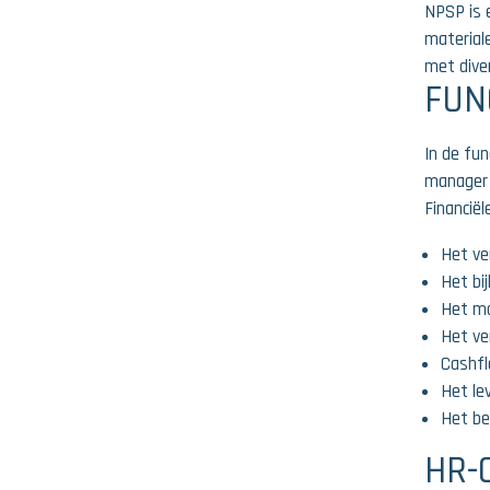
NPSP is e
material
met dive
FUN
In de fu
manager e
Financiël
Het ve
Het bi
Het m
Het ve
Cashf
Het le
Het be
HR-