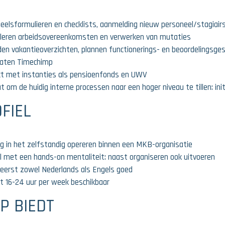
eelsformulieren en checklists, aanmelding nieuw personeel/stagiairs 
leren arbeidsovereenkomsten en verwerken van mutaties
den vakantieoverzichten, plannen functionerings- en beoordelingsgesp
taten Timechimp
t met instanties als pensioenfonds en UWV
t om de huidig interne processen naar een hoger niveau te tillen: init
FIEL
ng in het zelfstandig opereren binnen een MKB-organisatie
el met een hands-on mentaliteit: naast organiseren ook uitvoeren
eerst zowel Nederlands als Engels goed
t 16-24 uur per week beschikbaar
P BIEDT