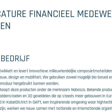
ATURE FINANCIEEL MEDEWE
KEN
 BEDRIJF
wikkelt en levert innovatieve milieuvriendelijke composietmateriale
ouw, design en mobiliteit. We gebruiken zoveel mogelijk bio-based en
vensduur hergebruikt kunnen worden.
koopt deze producten onder de merknaam Nabasco. Bekende product
denstoelen en 3D geveldelen die op steeds meer gebouwen in Europ
d in KabelDistrict in Delft, een inspirerende omgeving waar hightec
 zijn, werken we nauw samen met nationale en internationale organi