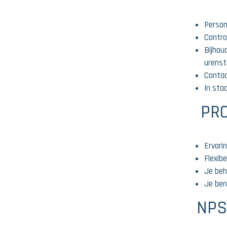
Person
Contro
Bijhou
urens
Contac
In staa
PRO
Ervari
Flexib
Je beh
Je ben
NPS