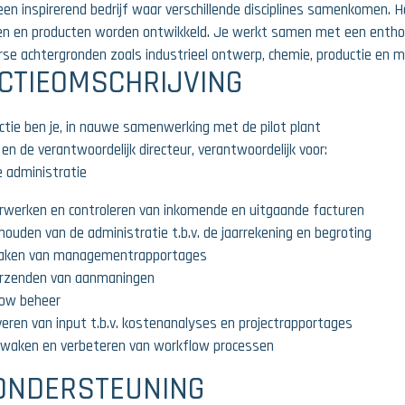
en inspirerend bedrijf waar verschillende disciplines samenkomen. H
en en producten worden ontwikkeld. Je werkt samen met een enth
rse achtergronden zoals industrieel ontwerp, chemie, productie en 
CTIEOMSCHRIJVING
nctie ben je, in nauwe samenwerking met de pilot plant
n de verantwoordelijk directeur, verantwoordelijk voor:
e administratie
rwerken en controleren van inkomende en uitgaande facturen
jhouden van de administratie t.b.v. de jaarrekening en begroting
aken van managementrapportages
rzenden van aanmaningen
low beheer
veren van input t.b.v. kostenanalyses en projectrapportages
waken en verbeteren van workflow processen
ONDERSTEUNING