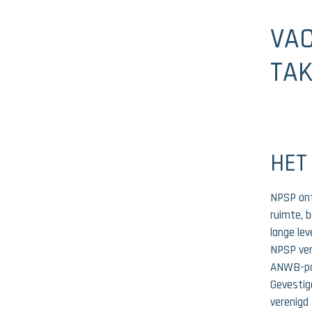
VAC
TA
HET
NPSP ont
ruimte, b
lange le
NPSP ver
ANWB-pad
Gevestig
verenigd