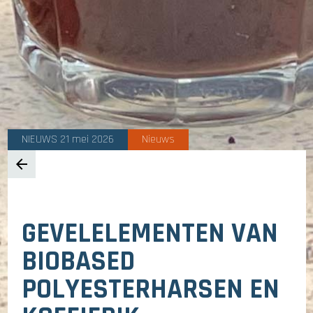
NIEUWS 21 mei 2026
Nieuws
arrow_back
GEVELELEMENTEN VAN
BIOBASED
POLYESTERHARSEN EN