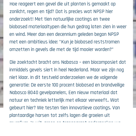
Hoe reageert een gevel die uit planten is gemaakt op
zonlicht, regen en tijd? Dat is precies wat NPSP hier
onderzoekt! Met tien natuurlijke coatings en twee
biobased materiaaltypen die hun gedrag laten zien in weer
en wind. Meer dan een decennium geleden begon NPSP
met een ambitieus idee: "Kun je biobased reststromen
omzetten in gevels die met de tijd mooier worden?"
Die zoektocht bracht ons Nabasco – een biocomposiet dat
inmiddels gevels siert in heel Nederland. Maar we zijn nog
niet klaar. In dit testveld onderzoeken we de volgende
generatie: De eerste 100 procent biobased en brandveilige
Nabasco 8040 gevelpanelen:, Een nieuw materiaal dat
natuur en techniek letterlijk met elkaar verweeft.. Wat
gebeurt hier? We testen tien innovatieve coatings. Van
plantaardige harsen tot zelfs lagen die groeien uit
26 JUNI 2026
mycelium. In wit, groen en transparant onderzoeken we
hoe elke variant reageert op zon, regen en tijd. Zo
STERK WARMTEREFLECTERENDE GEVEL