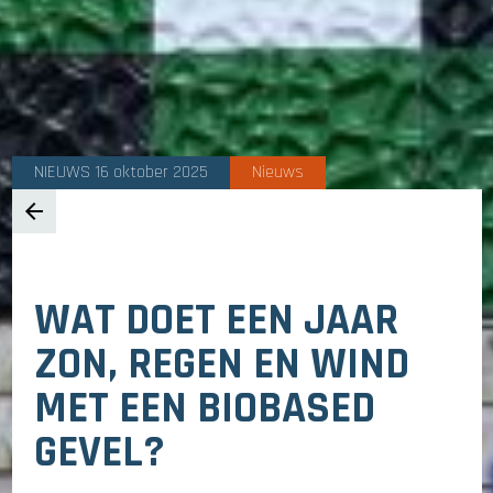
NIEUWS 16 oktober 2025
Nieuws
arrow_back
WAT DOET EEN JAAR
ZON, REGEN EN WIND
MET EEN BIOBASED
GEVEL?