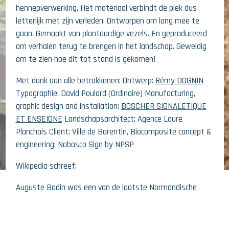
hennepverwerking. Het materiaal verbindt de plek dus
letterlijk met zijn verleden. Ontworpen om lang mee te
gaan. Gemaakt van plantaardige vezels. En geproduceerd
om verhalen terug te brengen in het landschap. Geweldig
om te zien hoe dit tot stand is gekomen!
Met dank aan alle betrokkenen: Ontwerp:
Rémy DOGNIN
Typographie: David Poulard (Ordinaire) Manufacturing,
graphic design and installation:
BOSCHER SIGNALETIQUE
ET ENSEIGNE
Landschapsarchitect: Agence Laure
Planchais Client: Ville de Barentin, Biocomposite concept &
engineering:
Nabasco Sign
by NPSP
Wikipedia schreef:
Auguste Badin was een van de laatste Normandische
26 JUNI 2026
"selfmade men" en tegelijkertijd een van de meest
STERK WARMTEREFLECTERENDE GEVEL
opmerkelijke. Zijn vader, een linnenhandelaar, moest zijn
vak opgeven, dat te veel werd overschaduwd door de