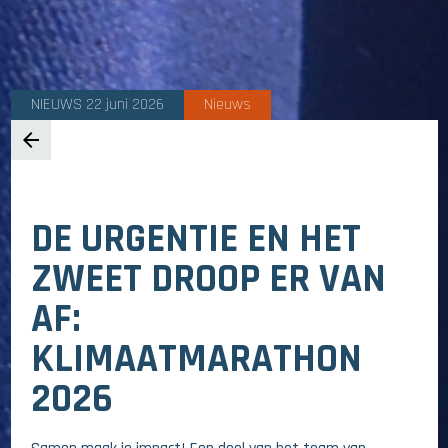
NIEUWS 22 juni 2026
Nieuws
arrow_back
DE URGENTIE EN HET
ZWEET DROOP ER VAN
AF:
KLIMAATMARATHON
2026