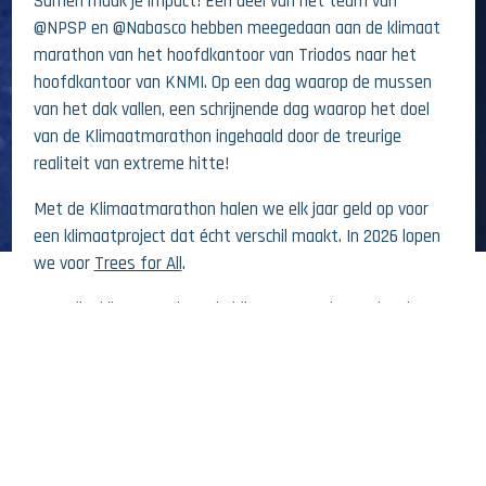
Samen maak je impact! Een deel van het team van
@NPSP en @Nabasco hebben meegedaan aan de klimaat
marathon van het hoofdkantoor van Triodos naar het
hoofdkantoor van KNMI. Op een dag waarop de mussen
van het dak vallen, een schrijnende dag waarop het doel
van de Klimaatmarathon ingehaald door de treurige
realiteit van extreme hitte!
Met de Klimaatmarathon halen we elk jaar geld op voor
een klimaatproject dat écht verschil maakt. In 2026 lopen
we voor
Trees for All
.
26 JUNI 2026
Met elke kilometer draag je bij aan natuurherstel en het
afremmen van klimaatverandering. Zo wordt jouw
STERK WARMTEREFLECTERENDE GEVEL
inspanning een directe investering in een leefbare
GEEFT INTRIGEREND PATROON
toekomst.
De Klimaatmarathon is daarmee méér dan een sportief
18 JUNI 2026
evenement. Het is een metafoor voor de klimaatcrisis: een