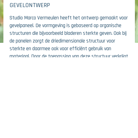
GEVELONTWERP
Studio Marco Vermeulen heeft het ontwerp gemaakt voor
gevelpaneel. De vormgeving is gebaseerd op organische
structuren die bijvoorbeeld bladeren sterkte geven. Ook bij
de panelen zorgt de driedimensionale structuur voor
sterkte en daarmee ook voor efficiënt gebruik van
26 JUNE 2026
materiaal. Door de toepassing van deze structuur verkrijgt
het gevelpaneel goede mechanische eigenschappen met
HIGHLY HEAT REFLECTIVE FACADE
minimale dikte.
GIVES INTRIGUING PATTERN
Het paneel is zo ontworpen dat het 90, 180 en 270 graden
gedraaid kan worden, maar altijd mooi aansluit op de
aangrenzende panelen. Daardoor ontstaat een levendig,
22 JUNE 2026
natuurlijk patroon en zal iedere gevel uniek zijn. Een dat
THE URGENCY AND SWEAT WERE
terwijl er maar één soort paneel gebruikt wordt dat
daardoor industrieel geproduceerd (geperst) kan worden
PALPABLE: CLIMATE MARATHON 2026
met behulp van een mal. De achterzijde van de