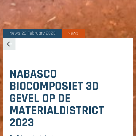
News 22 February 2023
News
arrow_back
NABASCO
BIOCOMPOSIET 3D
GEVEL OP DE
MATERIALDISTRICT
2023